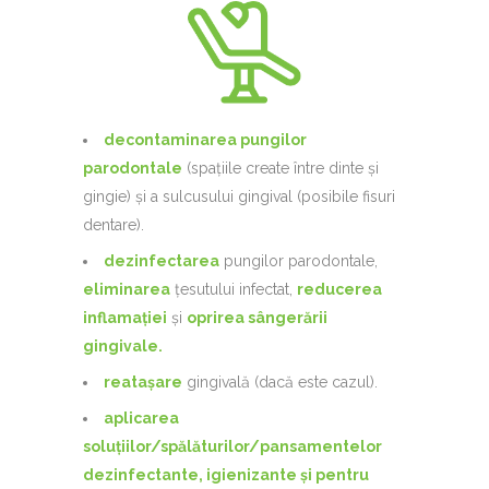
decontaminarea pungilor
parodontale
(spațiile create între dinte și
gingie) și a sulcusului gingival (posibile fisuri
dentare).
dezinfectarea
pungilor parodontale,
eliminarea
țesutului infectat,
reducerea
inflamației
și
oprirea sângerării
gingivale.
reatașare
gingivală (dacă este cazul).
aplicarea
soluțiilor/spălăturilor/pansamentelor
dezinfectante, igienizante și pentru