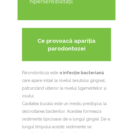
hipersensibilității.
Ce provoacă apariția
parodontozei
Parondontoza este
o infecție bacteriană
care apare inițial la nivelul țesutului gingival,
pătrunzând ulterior la nivelul ligamentelor și
osului.
Cavitatea bucală este un mediu predispus la
dezvoltarea bacteriilor. Acestea formează
sedimente lipicioase de-a lungul gingiei. De-a
lungul timpului aceste sedimente se