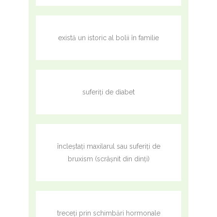
există un istoric al bolii în familie
suferiți de diabet
încleștați maxilarul sau suferiți de
bruxism (scrâșnit din dinți)
treceți prin schimbări hormonale