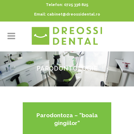
Telefon:
0725 336 825
Email:
cabinet@dreossidental.ro
PARODONTOLOGIE
Parodontoza – ”boala
gingiilor”