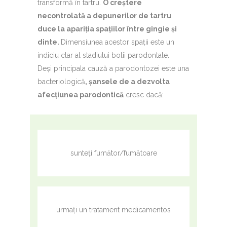
transformă în tartru.
O creștere
necontrolată a depunerilor de tartru
duce la apariția spațiilor între gingie și
dinte.
Dimensiunea acestor spații este un
indiciu clar al stadiului bolii parodontale.
Deși principala cauză a parodontozei este una
bacteriologică
, șansele de a dezvolta
afecțiunea parodontică
cresc dacă:
sunteți fumător/fumătoare
urmați un tratament medicamentos