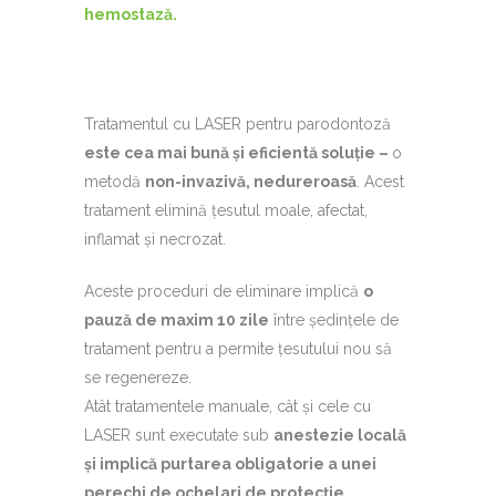
hemostază.
Tratamentul cu LASER pentru parodontoză
este cea mai bună și eficientă soluție –
o
metodă
non-invazivă, nedureroasă
. Acest
tratament elimină țesutul moale, afectat,
inflamat și necrozat.
Aceste proceduri de eliminare implică
o
pauză de maxim 10 zile
între ședințele de
tratament pentru a permite țesutului nou să
se regenereze.
Atât tratamentele manuale, cât și cele cu
LASER sunt executate sub
anestezie locală
și implică purtarea obligatorie a unei
perechi de ochelari de protecție
.