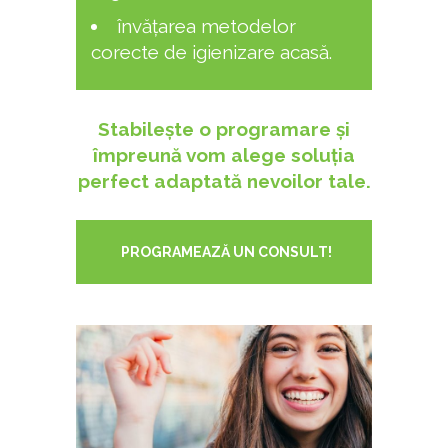
învățarea metodelor
corecte de igienizare acasă.
Stabilește o programare și
împreună vom alege soluția
perfect adaptată nevoilor tale.
PROGRAMEAZĂ UN CONSULT!