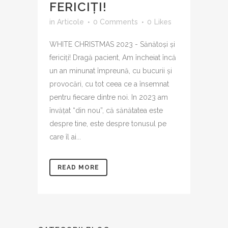
FERICIȚI!
in
Articole
0 Comments
0
Likes
WHITE CHRISTMAS 2023 - Sănătoși și
fericiți! Dragă pacient, Am încheiat încă
un an minunat împreună, cu bucurii și
provocări, cu tot ceea ce a însemnat
pentru fiecare dintre noi. In 2023 am
învățat “din nou”, că sănătatea este
despre tine, este despre tonusul pe
care îl ai...
READ MORE